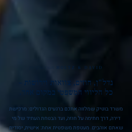
· משרד עורכי דין
HOLTZ & DAVID
נדל"ן, חוזים, צוואות וירושות –
כל הליווי המשפטי במקום אחד.
משרד בוטיק שמלווה אתכם ברגעים הגדולים: מרכישת
דירה, דרך חתימה על חוזה, ועד הבטחת העתיד של מי
שאתם אוהבים. מעטפת משפטית אחת: אישית, יסודית